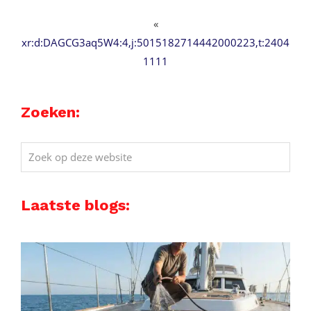
«
xr:d:DAGCG3aq5W4:4,j:5015182714442000223,t:2404
1111
Zoeken:
Zoek
op
deze
Laatste blogs:
website