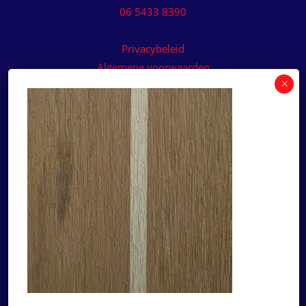
06 5433 8390
Privacybeleid
Algemene voorwaarden
Algemene voorwaarden paneelservice
Offerte aanvragen
Wilt u een prijsvoorstel op maat ontvangen voor
een kunststof teakdek voor uw boot? Vraag een
vrijblijvende offerte aan!
×
Deze website maakt
gebruik van cookies.
Offerte aanvragen
Deze website gebruikt cookies om uw
gebruikerservaring te verbeteren. Door
Ga naar
onze website te gebruiken, stemt u in met
alle cookies in overeenstemming met ons
Dek Designer
Cookiebeleid.
Lees verder