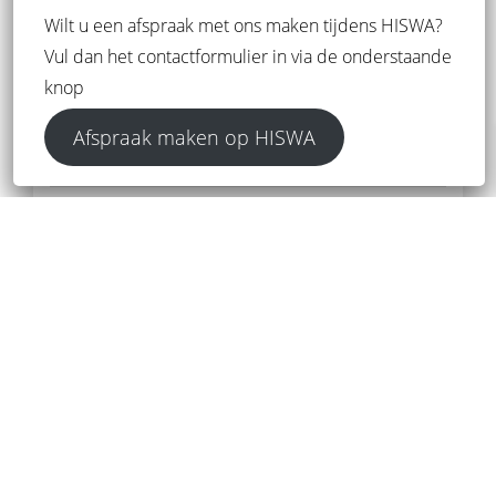
Wilt u een afspraak met ons maken tijdens HISWA?
ALLES ACCEPTEREN
Vul dan het contactformulier in via de onderstaande
knop
ALLES AFWIJZEN
Afspraak maken op HISWA
DETAILS WEERGEVEN
Privacybeleid & anti-SPAM maatregelen
*
Ik ga akkoord met het
privacybeleid
.