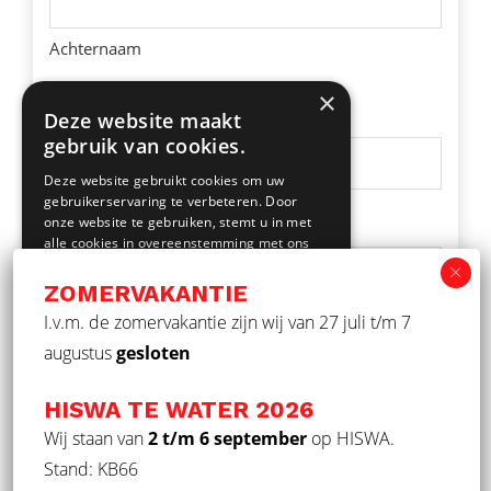
Achternaam
×
Woonplaats
*
Deze website maakt
gebruik van cookies.
Deze website gebruikt cookies om uw
gebruikerservaring te verbeteren. Door
Telefoonnummer
onze website te gebruiken, stemt u in met
*
alle cookies in overeenstemming met ons
Cookiebeleid.
Lees verder
ZOMERVAKANTIE
STRIKT NOODZAKELIJK
I.v.m. de zomervakantie zijn wij van 27 juli t/m 7
E-mailadres
*
augustus
gesloten
PRESTATIE
TARGETING
HISWA TE WATER 2026
FUNCTIONEEL
Wij staan van
2 t/m 6 september
op HISWA.
Motivatie
*
Stand: KB66
NIET-GECLASSIFICEERD