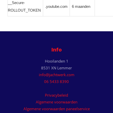
__Secure-
.youtube.com
6 maanden
ROLLOUT_TOKEN
Info
Hooilanden 1
8531 XN Lemmer
info@jachtwerk.com
06 5433 8390
Privacybeleid
Algemene voorwaarden
Algemene voorwaarden paneelservice