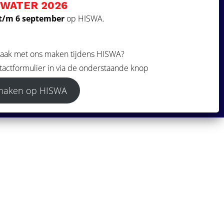
 WATER 2026
t/m 6 september
op HISWA.
Volg ons
praak met ons maken tijdens HISWA?
tactformulier in via de onderstaande knop
 maken op HISWA
©
2026
| Website ontwikkeling door
WEBSITEBEREIKT.NL