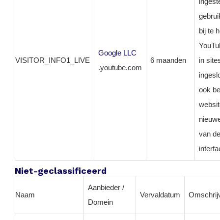
ingest
gebrui
bij te
YouTub
Google LLC
VISITOR_INFO1_LIVE
6 maanden
in site
.youtube.com
ingesl
ook be
websi
nieuwe
van d
interfa
Niet-geclassificeerd
Aanbieder /
Naam
Vervaldatum
Omschrij
Domein