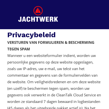
Spring
Door
naar
naar
Jachtwerk
de
de
hoofdnavigatie
hoofd
inhoud
Privacybeleid
VERSTUREN VAN FORMULIEREN & BESCHERMING
TEGEN SPAM
Wanneer u een websiteformulier indient, worden uw
persoonlijke gegevens op deze website opgeslagen,
zoals uw IP-adres, uw e-mail, uw tekst van het
commentaar en gegevens van de formuliervelden van
de website. Om veiligheidsredenen en om deze website
(en uzelf) te beschermen tegen spam, worden uw
gegevens ook verwerkt in de CleanTalk Cloud Service en
worden ze standaard 7 dagen bewaard in logbestanden
(45 dagen als het uitgebreide pakket actief is). Na het