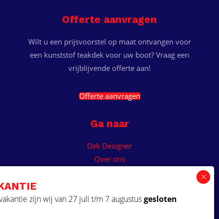
Offerte aanvragen
Wilt u een prijsvoorstel op maat ontvangen voor
een kunststof teakdek voor uw boot? Vraag een
vrijblijvende offerte aan!
Offerte aanvragen
Ga naar
Dek Designer
Over ons
Projecten
KANTIE
Contact
akantie zijn wij van 27 juli t/m 7 augustus
gesloten
Kunststof teakdek laten plaatsen
Aquadeck EVA foam decks