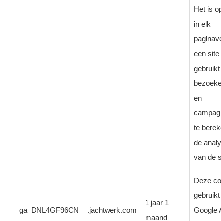
Het is 
in elk
paginav
een site
gebruik
bezoeker
en
campag
te bere
de anal
van de s
Deze co
gebruikt
1 jaar 1
_ga_DNL4GF96CN
.jachtwerk.com
Google A
maand