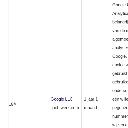
Google 
Analytic
belangri
van de 
algemee
analyse
Google.
cookie 
gebruik
gebruike
ondersc
Google LLC
1 jaar 1
een will
_ga
.jachtwerk.com
maand
gegener
nummer 
wijzen a