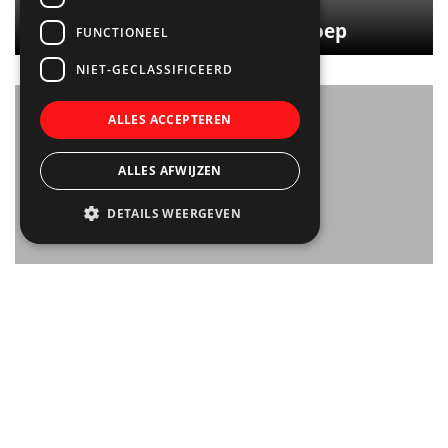
Waterspoor 777/808 Sloep
FUNCTIONEEL
NIET-GECLASSIFICEERD
ALLES ACCEPTEREN
ALLES AFWIJZEN
DETAILS WEERGEVEN