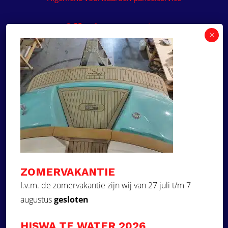
Offerte aanvragen
Wilt u een prijsvoorstel op maat ontvangen voor
een kunststof teakdek voor uw boot? Vraag een
vrijblijvende offerte aan!
×
Deze website maakt
gebruik van cookies.
Offerte aanvragen
Deze website gebruikt cookies om uw
gebruikerservaring te verbeteren. Door
Ga naar
onze website te gebruiken, stemt u in met
alle cookies in overeenstemming met ons
Dek Designer
Cookiebeleid.
Lees verder
ZOMERVAKANTIE
Over ons
STRIKT NOODZAKELIJK
I.v.m. de zomervakantie zijn wij van 27 juli t/m 7
Projecten
augustus
gesloten
PRESTATIE
Contact
Kunststof teakdek laten plaatsen
TARGETING
HISWA TE WATER 2026
Aquadeck EVA foam decks