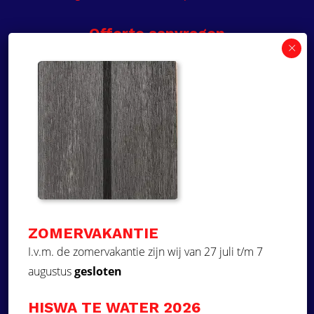
Offerte aanvragen
Wilt u een prijsvoorstel op maat ontvangen voor
een kunststof teakdek voor uw boot? Vraag een
vrijblijvende offerte aan!
×
Deze website maakt
gebruik van cookies.
Offerte aanvragen
Deze website gebruikt cookies om uw
gebruikerservaring te verbeteren. Door
Ga naar
onze website te gebruiken, stemt u in met
alle cookies in overeenstemming met ons
Dek Designer
Cookiebeleid.
Lees verder
ZOMERVAKANTIE
Over ons
STRIKT NOODZAKELIJK
I.v.m. de zomervakantie zijn wij van 27 juli t/m 7
Projecten
augustus
gesloten
PRESTATIE
Contact
Kunststof teakdek laten plaatsen
TARGETING
HISWA TE WATER 2026
Aquadeck EVA foam decks