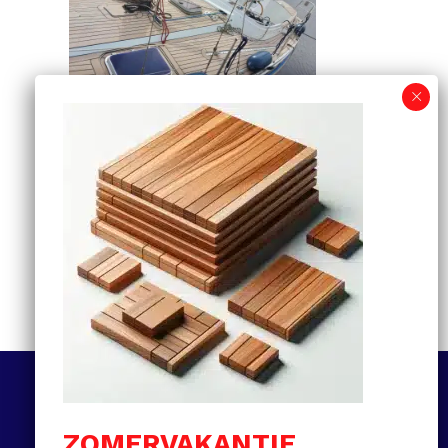
Informatiegids voor
kunststof teakdekken:
van selectie tot
onderhoud en prijzen
MEER LEZEN
Volg ons
ZOMERVAKANTIE