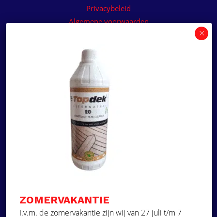
Privacybeleid
Algemene voorwaarden
Algemene voorwaarden paneelservice
Offerte aanvragen
Wilt u een prijsvoorstel op maat ontvangen voor
een kunststof teakdek voor uw boot? Vraag een
vrijblijvende offerte aan!
×
Deze website maakt
gebruik van cookies.
Offerte aanvragen
Deze website gebruikt cookies om uw
gebruikerservaring te verbeteren. Door
Ga naar
onze website te gebruiken, stemt u in met
alle cookies in overeenstemming met ons
Dek Designer
Cookiebeleid.
Lees verder
ZOMERVAKANTIE
Over ons
STRIKT NOODZAKELIJK
I.v.m. de zomervakantie zijn wij van 27 juli t/m 7
Projecten