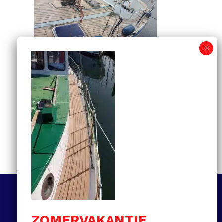
Informatiegids voor
kunststof teakdekken:
van selectie tot
onderhoud en prijzen
MEER LEZEN
Volg ons
ZOMERVAKANTIE