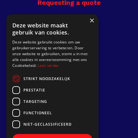
Requesting a quote
Receive custom quote.
×
Deze website maakt
gebruik van cookies.
Get a quote
Deze website gebruikt cookies om uw
gebruikerservaring te verbeteren. Door
Go to
onze website te gebruiken, stemt u in met
alle cookies in overeenstemming met ons
Dek Designer
Cookiebeleid.
Lees verder
About us
STRIKT NOODZAKELIJK
Projects
PRESTATIE
Contact
TARGETING
Install a synthetic teak deck
FUNCTIONEEL
Follow us
NIET-GECLASSIFICEERD