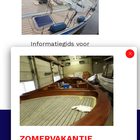
Informatiegids voor
kunststof teakdekken:
van selectie tot
onderhoud en prijzen
MEER LEZEN
Volg ons
ZOMERVAKANTIE