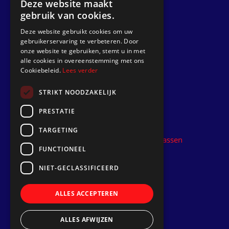
Deze website maakt
gebruik van cookies.
Anfrage
Deze website gebruikt cookies om uw
gebruikerservaring te verbeteren. Door
Gehen zu
onze website te gebruiken, stemt u in met
alle cookies in overeenstemming met ons
Dek Designer
Cookiebeleid.
Lees verder
Über uns
STRIKT NOODZAKELIJK
Projekte
PRESTATIE
Kontakt
TARGETING
Kunststoff-Teakdeck installieren lassen
FUNCTIONEEL
Folgen Sie uns
NIET-GECLASSIFICEERD
ALLES ACCEPTEREN
ALLES AFWIJZEN