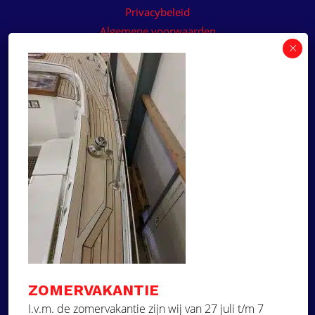
Privacybeleid
Algemene voorwaarden
Algemene voorwaarden paneelservice
Offerte aanvragen
Wilt u een prijsvoorstel op maat ontvangen voor
een kunststof teakdek voor uw boot? Vraag een
vrijblijvende offerte aan!
×
Deze website maakt
gebruik van cookies.
Offerte aanvragen
Deze website gebruikt cookies om uw
gebruikerservaring te verbeteren. Door
Ga naar
onze website te gebruiken, stemt u in met
alle cookies in overeenstemming met ons
Dek Designer
Cookiebeleid.
Lees verder
ZOMERVAKANTIE
Over ons
STRIKT NOODZAKELIJK
I.v.m. de zomervakantie zijn wij van 27 juli t/m 7
Projecten