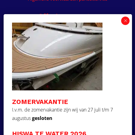
Offerte aanvragen
Wilt u een prijsvoorstel op maat ontvangen voor
een kunststof teakdek voor uw boot? Vraag een
vrijblijvende offerte aan!
×
Deze website maakt
gebruik van cookies.
Offerte aanvragen
Deze website gebruikt cookies om uw
gebruikerservaring te verbeteren. Door
Ga naar
onze website te gebruiken, stemt u in met
alle cookies in overeenstemming met ons
Dek Designer
Cookiebeleid.
Lees verder
ZOMERVAKANTIE
Over ons
STRIKT NOODZAKELIJK
I.v.m. de zomervakantie zijn wij van 27 juli t/m 7
Projecten
augustus
gesloten
PRESTATIE
Contact
Kunststof teakdek laten plaatsen
TARGETING
HISWA TE WATER 2026
Aquadeck EVA foam decks