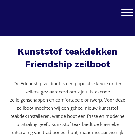
Spring
Door
naar
naar
Jachtwerk
Toggle
de
de
hoofdnavigatie
hoofd
inhoud
Kunststof teakdekken
Friendship zeilboot
De Friendship zeilboot is een populaire keuze onder
zeilers, gewaardeerd om zijn uitstekende
zeileigenschappen en comfortabele ontwerp. Voor deze
zeilboot mochten wij een geheel nieuw kunststof
teakdek installeren, wat de boot een frisse en moderne
uitstraling geeft. Kunststof teak biedt de klassieke
uitstraling van traditioneel hout, maar met aanzienlijk