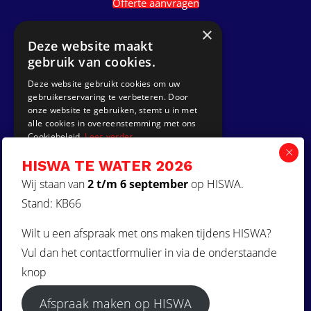
Offerte aanvragen
×
Ga naar
Deze website maakt
gebruik van cookies.
Dek Designer
Deze website gebruikt cookies om uw
Over ons
gebruikerservaring te verbeteren. Door
onze website te gebruiken, stemt u in met
Projecten
alle cookies in overeenstemming met ons
Contact
Cookiebeleid.
Lees verder
Kunststof teakdek laten plaatsen
HISWA TE WATER 2026
STRIKT NOODZAKELIJK
Aquadeck EVA foam decks
Wij staan van
2 t/m 6 september
op HISWA.
PRESTATIE
Stand: KB66
Volg ons
TARGETING
Wilt u een afspraak met ons maken tijdens HISWA?
FUNCTIONEEL
Vul dan het contactformulier in via de onderstaande
NIET-GECLASSIFICEERD
knop
Afspraak maken op HISWA
ALLES ACCEPTEREN