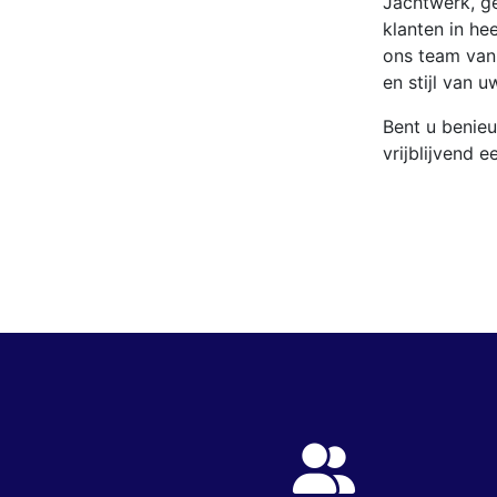
Jachtwerk, g
klanten in he
ons team van 
en stijl van u
Bent u benie
vrijblijvend e