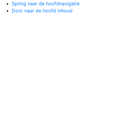
Spring naar de hoofdnavigatie
Door naar de hoofd inhoud
Home
Aanbod
Pan
Home
Aanbod
Panee