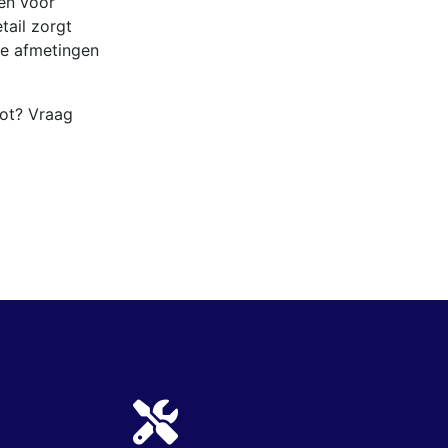
en voor
tail zorgt
de afmetingen
oot? Vraag