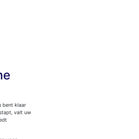
he
u bent klaar
tapt, valt uw
edt