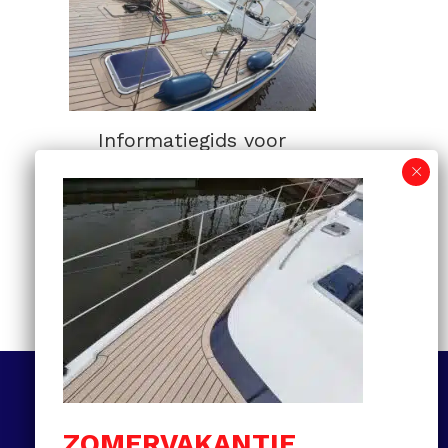
Informatiegids voor
kunststof teakdekken:
van selectie tot
onderhoud en prijzen
MEER LEZEN
Volg ons
ZOMERVAKANTIE