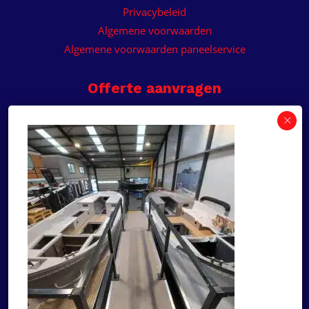
Privacybeleid
Algemene voorwaarden
Algemene voorwaarden paneelservice
Offerte aanvragen
Wilt u een prijsvoorstel op maat ontvangen voor
een kunststof teakdek voor uw boot? Vraag een
vrijblijvende offerte aan!
×
Deze website maakt
gebruik van cookies.
Offerte aanvragen
Deze website gebruikt cookies om uw
gebruikerservaring te verbeteren. Door
Ga naar
onze website te gebruiken, stemt u in met
alle cookies in overeenstemming met ons
Dek Designer
Cookiebeleid.
Lees verder
Over ons
STRIKT NOODZAKELIJK
Projecten