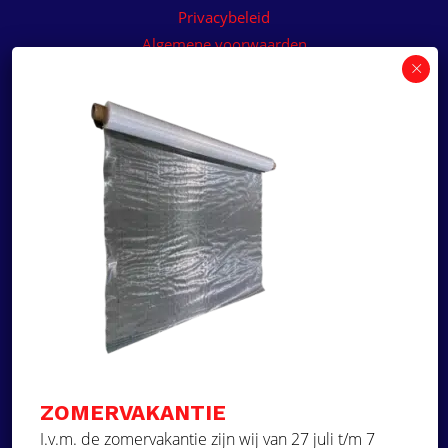
Privacybeleid
Algemene voorwaarden
Algemene voorwaarden paneelservice
Offerte aanvragen
Wilt u een prijsvoorstel op maat ontvangen voor
een kunststof teakdek voor uw boot? Vraag een
vrijblijvende offerte aan!
×
Deze website maakt
gebruik van cookies.
Offerte aanvragen
Deze website gebruikt cookies om uw
gebruikerservaring te verbeteren. Door
Ga naar
onze website te gebruiken, stemt u in met
alle cookies in overeenstemming met ons
Dek Designer
Cookiebeleid.
Lees verder
ZOMERVAKANTIE
Over ons
STRIKT NOODZAKELIJK
I.v.m. de zomervakantie zijn wij van 27 juli t/m 7
Projecten