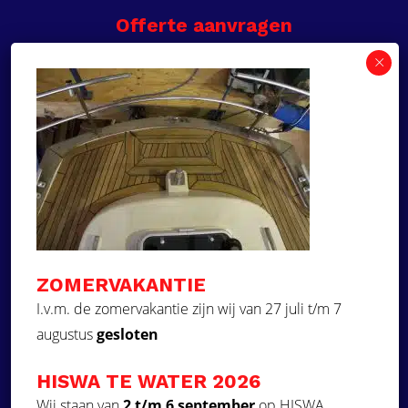
Offerte aanvragen
Wilt u een prijsvoorstel op maat ontvangen voor
een kunststof teakdek voor uw boot? Vraag een
vrijblijvende offerte aan!
×
Deze website maakt
gebruik van cookies.
Offerte aanvragen
Deze website gebruikt cookies om uw
gebruikerservaring te verbeteren. Door
Ga naar
onze website te gebruiken, stemt u in met
alle cookies in overeenstemming met ons
Dek Designer
Cookiebeleid.
Lees verder
ZOMERVAKANTIE
Over ons
STRIKT NOODZAKELIJK
I.v.m. de zomervakantie zijn wij van 27 juli t/m 7
Projecten
augustus
gesloten
PRESTATIE
Contact
Kunststof teakdek laten plaatsen
TARGETING
HISWA TE WATER 2026
Aquadeck EVA foam decks
FUNCTIONEEL
Wij staan van
2 t/m 6 september
op HISWA.