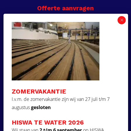
Offerte aanvragen
Wilt u een prijsvoorstel op maat ontvangen voor
een kunststof teakdek voor uw boot? Vraag een
vrijblijvende offerte aan!
×
Deze website maakt
gebruik van cookies.
Offerte aanvragen
Deze website gebruikt cookies om uw
gebruikerservaring te verbeteren. Door
Ga naar
onze website te gebruiken, stemt u in met
alle cookies in overeenstemming met ons
Dek Designer
Cookiebeleid.
Lees verder
ZOMERVAKANTIE
Over ons
STRIKT NOODZAKELIJK
I.v.m. de zomervakantie zijn wij van 27 juli t/m 7
Projecten
augustus
gesloten
PRESTATIE
Contact
Kunststof teakdek laten plaatsen
TARGETING
HISWA TE WATER 2026
Aquadeck EVA foam decks
FUNCTIONEEL
Wij staan van
2 t/m 6 september
op HISWA.