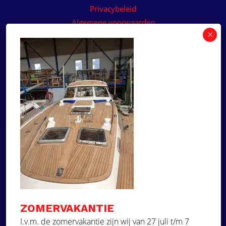
Privacybeleid
Algemene voorwaarden
Algemene voorwaarden paneelservice
Offerte aanvragen
Wilt u een prijsvoorstel op maat ontvangen voor
een kunststof teakdek voor uw boot? Vraag een
vrijblijvende offerte aan!
×
Deze website maakt
gebruik van cookies.
Offerte aanvragen
Deze website gebruikt cookies om uw
gebruikerservaring te verbeteren. Door
Ga naar
onze website te gebruiken, stemt u in met
alle cookies in overeenstemming met ons
Dek Designer
Cookiebeleid.
Lees verder
ZOMERVAKANTIE
Over ons
STRIKT NOODZAKELIJK
I.v.m. de zomervakantie zijn wij van 27 juli t/m 7
Projecten