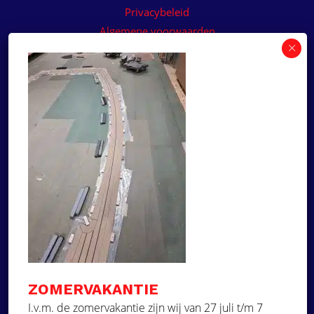
Privacybeleid
Algemene voorwaarden
Algemene voorwaarden paneelservice
Offerte aanvragen
Wilt u een prijsvoorstel op maat ontvangen voor
een kunststof teakdek voor uw boot? Vraag een
vrijblijvende offerte aan!
×
Deze website maakt
gebruik van cookies.
Offerte aanvragen
Deze website gebruikt cookies om uw
gebruikerservaring te verbeteren. Door
Ga naar
onze website te gebruiken, stemt u in met
alle cookies in overeenstemming met ons
Dek Designer
Cookiebeleid.
Lees verder
ZOMERVAKANTIE
Over ons
STRIKT NOODZAKELIJK
I.v.m. de zomervakantie zijn wij van 27 juli t/m 7
Projecten