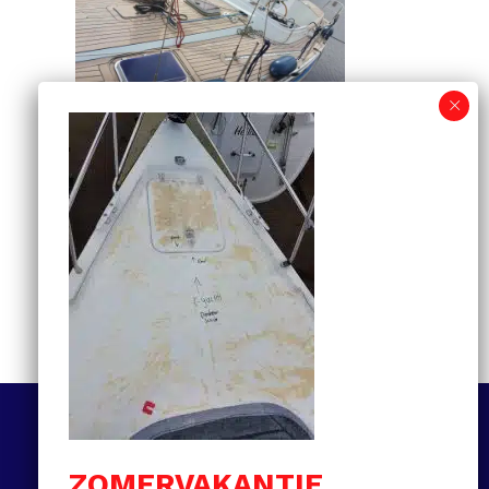
Informatiegids voor
kunststof teakdekken:
van selectie tot
onderhoud en prijzen
MEER LEZEN
Volg ons
ZOMERVAKANTIE