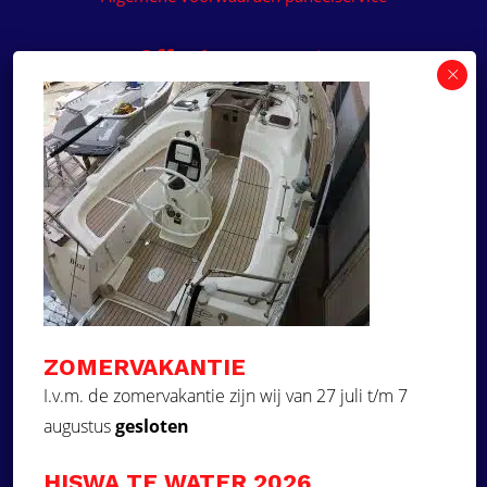
Offerte aanvragen
Wilt u een prijsvoorstel op maat ontvangen voor
een kunststof teakdek voor uw boot? Vraag een
vrijblijvende offerte aan!
×
Deze website maakt
gebruik van cookies.
Offerte aanvragen
Deze website gebruikt cookies om uw
gebruikerservaring te verbeteren. Door
Ga naar
onze website te gebruiken, stemt u in met
alle cookies in overeenstemming met ons
Dek Designer
Cookiebeleid.
Lees verder
ZOMERVAKANTIE
Over ons
STRIKT NOODZAKELIJK
I.v.m. de zomervakantie zijn wij van 27 juli t/m 7
Projecten
augustus
gesloten
PRESTATIE
Contact
Kunststof teakdek laten plaatsen
TARGETING
HISWA TE WATER 2026
Aquadeck EVA foam decks