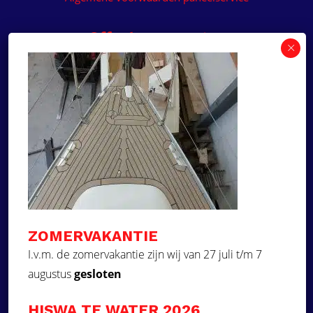
Offerte aanvragen
Wilt u een prijsvoorstel op maat ontvangen voor
een kunststof teakdek voor uw boot? Vraag een
vrijblijvende offerte aan!
×
Deze website maakt
gebruik van cookies.
Offerte aanvragen
Deze website gebruikt cookies om uw
gebruikerservaring te verbeteren. Door
Ga naar
onze website te gebruiken, stemt u in met
alle cookies in overeenstemming met ons
Dek Designer
Cookiebeleid.
Lees verder
ZOMERVAKANTIE
Over ons
STRIKT NOODZAKELIJK
I.v.m. de zomervakantie zijn wij van 27 juli t/m 7
Projecten
augustus
gesloten
PRESTATIE
Contact
Kunststof teakdek laten plaatsen
TARGETING
HISWA TE WATER 2026
Aquadeck EVA foam decks