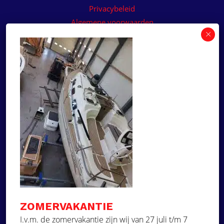
Privacybeleid
Algemene voorwaarden
Algemene voorwaarden paneelservice
Offerte aanvragen
Wilt u een prijsvoorstel op maat ontvangen voor
een kunststof teakdek voor uw boot? Vraag een
vrijblijvende offerte aan!
×
Deze website maakt
gebruik van cookies.
Offerte aanvragen
Deze website gebruikt cookies om uw
gebruikerservaring te verbeteren. Door
Ga naar
onze website te gebruiken, stemt u in met
alle cookies in overeenstemming met ons
Dek Designer
Cookiebeleid.
Lees verder
ZOMERVAKANTIE
Over ons
STRIKT NOODZAKELIJK
I.v.m. de zomervakantie zijn wij van 27 juli t/m 7
Projecten