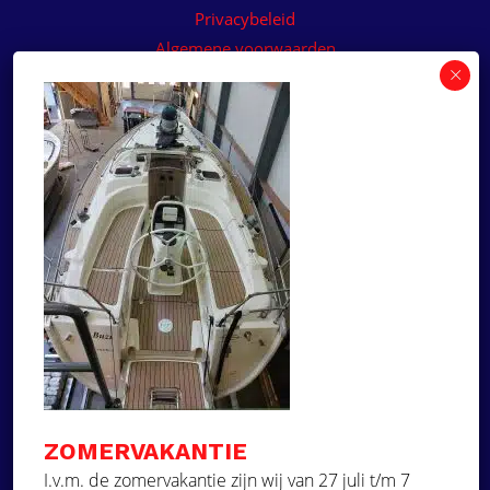
Privacybeleid
Algemene voorwaarden
Algemene voorwaarden paneelservice
Offerte aanvragen
Wilt u een prijsvoorstel op maat ontvangen voor
een kunststof teakdek voor uw boot? Vraag een
vrijblijvende offerte aan!
×
Deze website maakt
gebruik van cookies.
Offerte aanvragen
Deze website gebruikt cookies om uw
gebruikerservaring te verbeteren. Door
Ga naar
onze website te gebruiken, stemt u in met
alle cookies in overeenstemming met ons
Dek Designer
Cookiebeleid.
Lees verder
ZOMERVAKANTIE
Over ons
STRIKT NOODZAKELIJK
I.v.m. de zomervakantie zijn wij van 27 juli t/m 7
Projecten