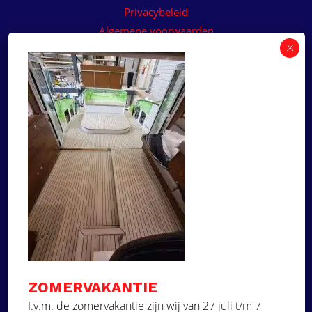
Privacybeleid
Algemene voorwaarden
Algemene voorwaarden paneelservice
Offerte aanvragen
Wilt u een prijsvoorstel op maat ontvangen voor
een kunststof teakdek voor uw boot? Vraag een
vrijblijvende offerte aan!
×
Deze website maakt
gebruik van cookies.
Offerte aanvragen
Deze website gebruikt cookies om uw
gebruikerservaring te verbeteren. Door
Ga naar
onze website te gebruiken, stemt u in met
alle cookies in overeenstemming met ons
Dek Designer
Cookiebeleid.
Lees verder
ZOMERVAKANTIE
Over ons
STRIKT NOODZAKELIJK
I.v.m. de zomervakantie zijn wij van 27 juli t/m 7
Projecten