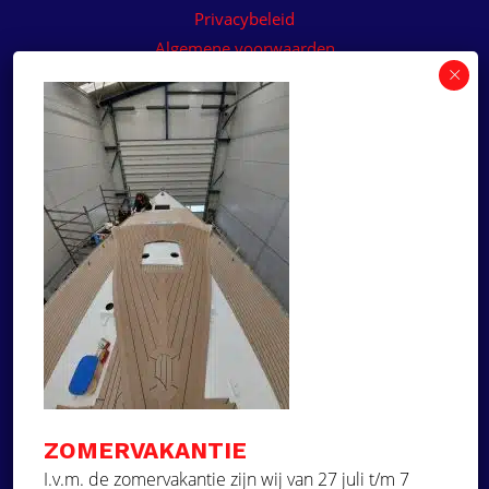
Privacybeleid
Algemene voorwaarden
Algemene voorwaarden paneelservice
Offerte aanvragen
Wilt u een prijsvoorstel op maat ontvangen voor
een kunststof teakdek voor uw boot? Vraag een
vrijblijvende offerte aan!
×
Deze website maakt
gebruik van cookies.
Offerte aanvragen
Deze website gebruikt cookies om uw
gebruikerservaring te verbeteren. Door
Ga naar
onze website te gebruiken, stemt u in met
alle cookies in overeenstemming met ons
Dek Designer
Cookiebeleid.
Lees verder
ZOMERVAKANTIE
Over ons
STRIKT NOODZAKELIJK
I.v.m. de zomervakantie zijn wij van 27 juli t/m 7
Projecten