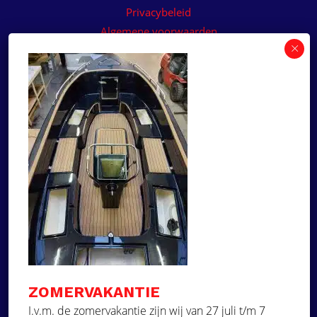
Privacybeleid
Algemene voorwaarden
Algemene voorwaarden paneelservice
Offerte aanvragen
Wilt u een prijsvoorstel op maat ontvangen voor
een kunststof teakdek voor uw boot? Vraag een
vrijblijvende offerte aan!
×
Deze website maakt
gebruik van cookies.
Offerte aanvragen
Deze website gebruikt cookies om uw
gebruikerservaring te verbeteren. Door
Ga naar
onze website te gebruiken, stemt u in met
alle cookies in overeenstemming met ons
Dek Designer
Cookiebeleid.
Lees verder
ZOMERVAKANTIE
Over ons
STRIKT NOODZAKELIJK
I.v.m. de zomervakantie zijn wij van 27 juli t/m 7
Projecten