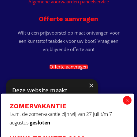
Algemene voorwaarden paneelservice
Offerte aanvragen
Wilt u een prijsvoorstel op maat ontvangen voor
een kunststof teakdek voor uw boot? Vraag een
vrijblijvende offerte aan!
Offerte aanvragen
Ga naar
×
Deze website maakt
gebruik van cookies.
Dek Designer
ZOMERVAKANTIE
Over ons
Deze website gebruikt cookies om uw
gebruikerservaring te verbeteren. Door
I.v.m. de zomervakantie zijn wij van 27 juli t/m 7
Projecten
onze website te gebruiken, stemt u in met
augustus
gesloten
Contact
alle cookies in overeenstemming met ons
Cookiebeleid.
Lees verder
Kunststof teakdek laten plaatsen