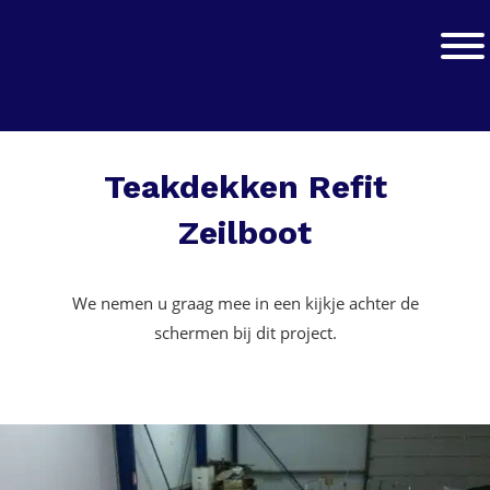
Spring
Door
naar
naar
Jachtwerk
Toggle
de
de
hoofdnavigatie
hoofd
inhoud
Teakdekken Refit
Zeilboot
We nemen u graag mee in een kijkje achter de
schermen bij dit project.