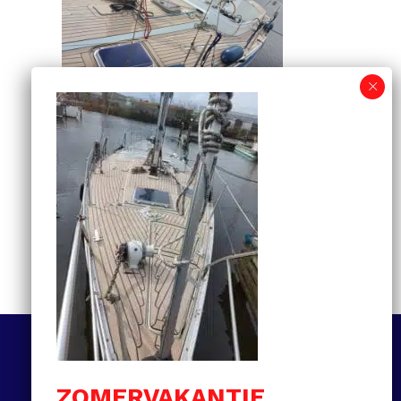
Informatiegids voor
kunststof teakdekken:
van selectie tot
onderhoud en prijzen
MEER LEZEN
Volg ons
ZOMERVAKANTIE