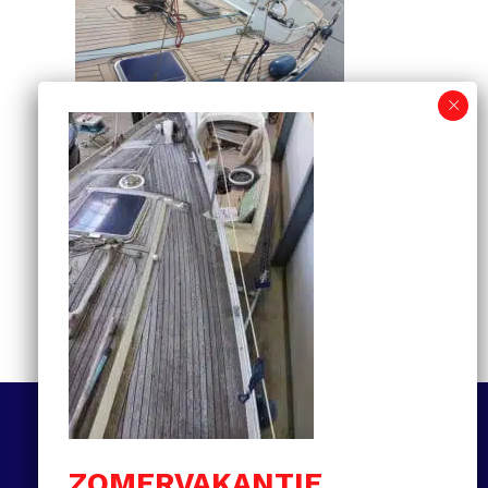
Informatiegids voor
kunststof teakdekken:
van selectie tot
onderhoud en prijzen
MEER LEZEN
Volg ons
ZOMERVAKANTIE