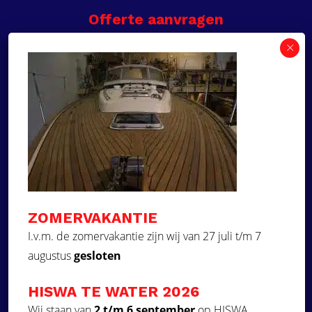
Offerte aanvragen
Wilt u een prijsvoorstel op maat ontvangen voor
een kunststof teakdek voor uw boot? Vraag een
vrijblijvende offerte aan!
×
Deze website maakt
gebruik van cookies.
Offerte aanvragen
Deze website gebruikt cookies om uw
gebruikerservaring te verbeteren. Door
Ga naar
onze website te gebruiken, stemt u in met
alle cookies in overeenstemming met ons
Dek Designer
Cookiebeleid.
Lees verder
ZOMERVAKANTIE
Over ons
STRIKT NOODZAKELIJK
I.v.m. de zomervakantie zijn wij van 27 juli t/m 7
Projecten
augustus
gesloten
PRESTATIE
Contact
Kunststof teakdek laten plaatsen
TARGETING
HISWA TE WATER 2026
Aquadeck EVA foam decks
FUNCTIONEEL
Wij staan van
2 t/m 6 september
op HISWA.