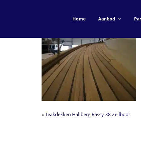
Spring
Door
naar
naar
Home
Aanbod
Pan
de
de
hoofdnavigatie
hoofd
inhoud
«
Teakdekken Hallberg Rassy 38 Zeilboot