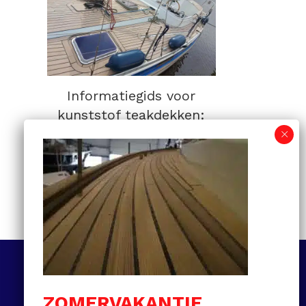
Informatiegids voor
kunststof teakdekken:
van selectie tot
onderhoud en prijzen
MEER LEZEN
Volg ons
ZOMERVAKANTIE