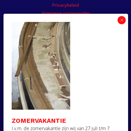
Privacybeleid
Algemene voorwaarden
Algemene voorwaarden paneelservice
Offerte aanvragen
Wilt u een prijsvoorstel op maat ontvangen voor
een kunststof teakdek voor uw boot? Vraag een
vrijblijvende offerte aan!
×
Deze website maakt
gebruik van cookies.
Offerte aanvragen
Deze website gebruikt cookies om uw
gebruikerservaring te verbeteren. Door
Ga naar
onze website te gebruiken, stemt u in met
alle cookies in overeenstemming met ons
Dek Designer
Cookiebeleid.
Lees verder
ZOMERVAKANTIE
Over ons
STRIKT NOODZAKELIJK
I.v.m. de zomervakantie zijn wij van 27 juli t/m 7
Projecten