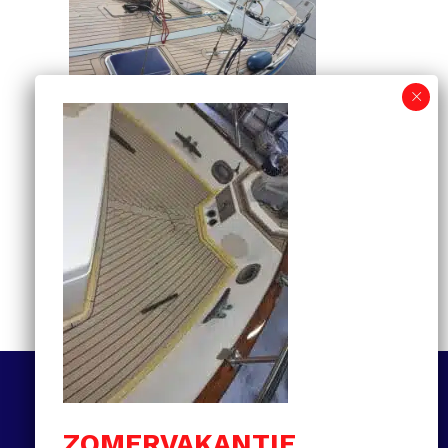
Informatiegids voor
kunststof teakdekken:
van selectie tot
onderhoud en prijzen
MEER LEZEN
Volg ons
ZOMERVAKANTIE