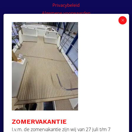
Privacybeleid
Algemene voorwaarden
Algemene voorwaarden paneelservice
Offerte aanvragen
Wilt u een prijsvoorstel op maat ontvangen voor
een kunststof teakdek voor uw boot? Vraag een
vrijblijvende offerte aan!
×
Deze website maakt
gebruik van cookies.
Offerte aanvragen
Deze website gebruikt cookies om uw
gebruikerservaring te verbeteren. Door
Ga naar
onze website te gebruiken, stemt u in met
alle cookies in overeenstemming met ons
Dek Designer
Cookiebeleid.
Lees verder
ZOMERVAKANTIE
Over ons
STRIKT NOODZAKELIJK
I.v.m. de zomervakantie zijn wij van 27 juli t/m 7
Projecten