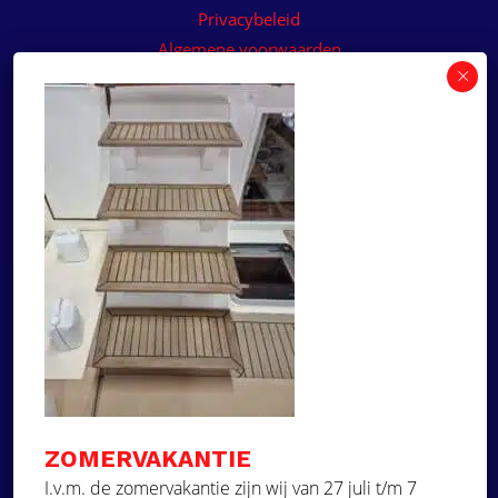
Privacybeleid
Algemene voorwaarden
Algemene voorwaarden paneelservice
Offerte aanvragen
Wilt u een prijsvoorstel op maat ontvangen voor
een kunststof teakdek voor uw boot? Vraag een
vrijblijvende offerte aan!
×
Deze website maakt
gebruik van cookies.
Offerte aanvragen
Deze website gebruikt cookies om uw
gebruikerservaring te verbeteren. Door
Ga naar
onze website te gebruiken, stemt u in met
alle cookies in overeenstemming met ons
Dek Designer
Cookiebeleid.
Lees verder
ZOMERVAKANTIE
Over ons
STRIKT NOODZAKELIJK
I.v.m. de zomervakantie zijn wij van 27 juli t/m 7
Projecten