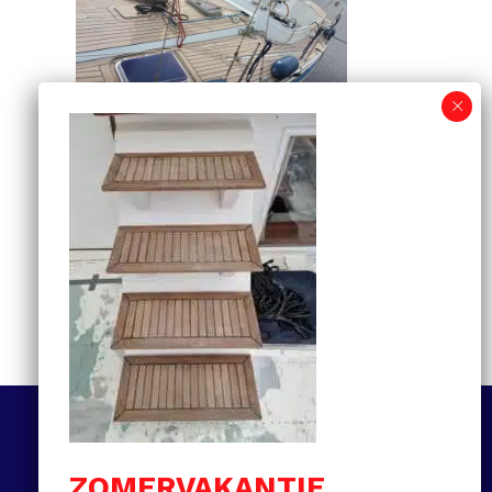
Informatiegids voor
kunststof teakdekken:
van selectie tot
onderhoud en prijzen
MEER LEZEN
Volg ons
ZOMERVAKANTIE