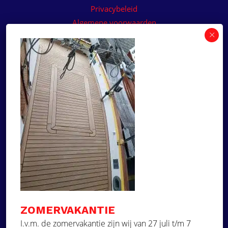
Privacybeleid
Algemene voorwaarden
Algemene voorwaarden paneelservice
Offerte aanvragen
Wilt u een prijsvoorstel op maat ontvangen voor
een kunststof teakdek voor uw boot? Vraag een
vrijblijvende offerte aan!
×
Deze website maakt
gebruik van cookies.
Offerte aanvragen
Deze website gebruikt cookies om uw
gebruikerservaring te verbeteren. Door
Ga naar
onze website te gebruiken, stemt u in met
alle cookies in overeenstemming met ons
Dek Designer
Cookiebeleid.
Lees verder
ZOMERVAKANTIE
Over ons
STRIKT NOODZAKELIJK
I.v.m. de zomervakantie zijn wij van 27 juli t/m 7
Projecten