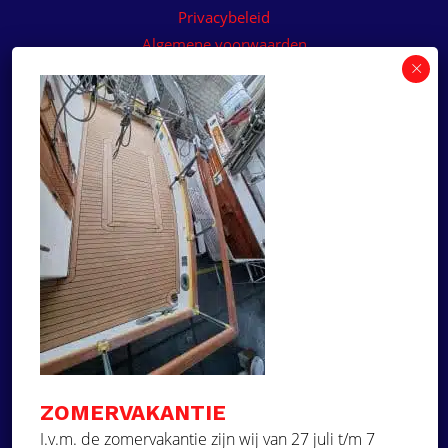
Privacybeleid
Algemene voorwaarden
Algemene voorwaarden paneelservice
Offerte aanvragen
Wilt u een prijsvoorstel op maat ontvangen voor
een kunststof teakdek voor uw boot? Vraag een
vrijblijvende offerte aan!
×
Deze website maakt
gebruik van cookies.
Offerte aanvragen
Deze website gebruikt cookies om uw
gebruikerservaring te verbeteren. Door
Ga naar
onze website te gebruiken, stemt u in met
alle cookies in overeenstemming met ons
Dek Designer
Cookiebeleid.
Lees verder
ZOMERVAKANTIE
Over ons
STRIKT NOODZAKELIJK
I.v.m. de zomervakantie zijn wij van 27 juli t/m 7
Projecten