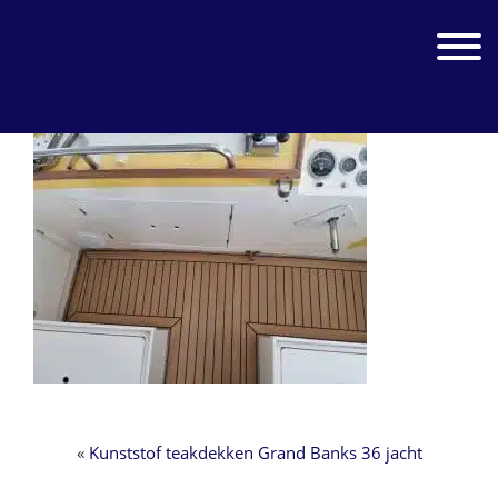
Spring
Door
naar
naar
Jachtwerk
Toggle 
de
de
hoofdnavigatie
hoofd
inhoud
«
Kunststof teakdekken Grand Banks 36 jacht