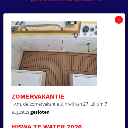
Offerte aanvragen
Wilt u een prijsvoorstel op maat ontvangen voor
een kunststof teakdek voor uw boot? Vraag een
vrijblijvende offerte aan!
×
Deze website maakt
gebruik van cookies.
Offerte aanvragen
Deze website gebruikt cookies om uw
gebruikerservaring te verbeteren. Door
Ga naar
onze website te gebruiken, stemt u in met
alle cookies in overeenstemming met ons
Dek Designer
Cookiebeleid.
Lees verder
ZOMERVAKANTIE
Over ons
STRIKT NOODZAKELIJK
I.v.m. de zomervakantie zijn wij van 27 juli t/m 7
Projecten
augustus
gesloten
PRESTATIE
Contact
Kunststof teakdek laten plaatsen
TARGETING
HISWA TE WATER 2026
Aquadeck EVA foam decks