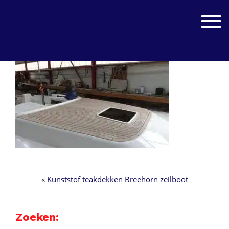
Spring
Door
naar
naar
Jachtwerk
Toggle 
de
de
hoofdnavigatie
hoofd
inhoud
«
Kunststof teakdekken Breehorn zeilboot
Zoeken: