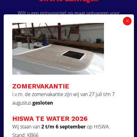
Wilt u een prijsvoorstel op maat ontvangen voor
een kunststof teakdek voor uw boot? Vraag een
vrijblijvende offerte aan!
×
Deze website maakt
gebruik van cookies.
Offerte aanvragen
Deze website gebruikt cookies om uw
gebruikerservaring te verbeteren. Door
Ga naar
onze website te gebruiken, stemt u in met
alle cookies in overeenstemming met ons
Dek Designer
Cookiebeleid.
Lees verder
ZOMERVAKANTIE
Over ons
STRIKT NOODZAKELIJK
I.v.m. de zomervakantie zijn wij van 27 juli t/m 7
Projecten
augustus
gesloten
PRESTATIE
Contact
Kunststof teakdek laten plaatsen
TARGETING
HISWA TE WATER 2026
Aquadeck EVA foam decks
FUNCTIONEEL
Wij staan van
2 t/m 6 september
op HISWA.
Stand: KB66
Volg ons
NIET-GECLASSIFICEERD