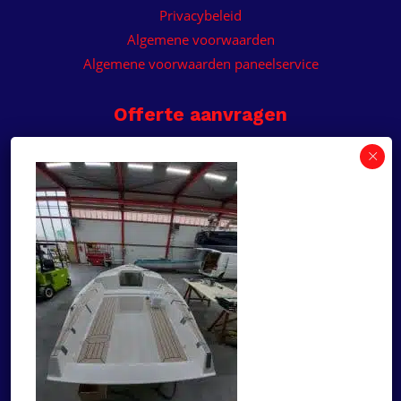
Privacybeleid
Algemene voorwaarden
Algemene voorwaarden paneelservice
Offerte aanvragen
Wilt u een prijsvoorstel op maat ontvangen voor
een kunststof teakdek voor uw boot? Vraag een
vrijblijvende offerte aan!
×
Deze website maakt
gebruik van cookies.
Offerte aanvragen
Deze website gebruikt cookies om uw
gebruikerservaring te verbeteren. Door
Ga naar
onze website te gebruiken, stemt u in met
alle cookies in overeenstemming met ons
Dek Designer
Cookiebeleid.
Lees verder
Over ons
STRIKT NOODZAKELIJK
Projecten