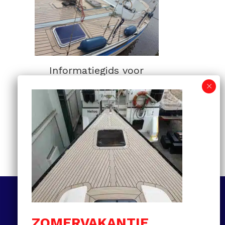
Informatiegids voor
kunststof teakdekken:
van selectie tot
onderhoud en prijzen
MEER LEZEN
Volg ons
ZOMERVAKANTIE