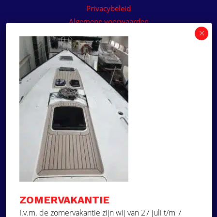
Privacybeleid
Algemene voorwaarden
Algemene voorwaarden paneelservice
Offerte aanvragen
Wilt u een prijsvoorstel op maat ontvangen voor
een kunststof teakdek voor uw boot? Vraag een
vrijblijvende offerte aan!
×
Deze website maakt
gebruik van cookies.
Offerte aanvragen
Deze website gebruikt cookies om uw
gebruikerservaring te verbeteren. Door
Ga naar
onze website te gebruiken, stemt u in met
alle cookies in overeenstemming met ons
Dek Designer
Cookiebeleid.
Lees verder
ZOMERVAKANTIE
Over ons
STRIKT NOODZAKELIJK
I.v.m. de zomervakantie zijn wij van 27 juli t/m 7
Projecten