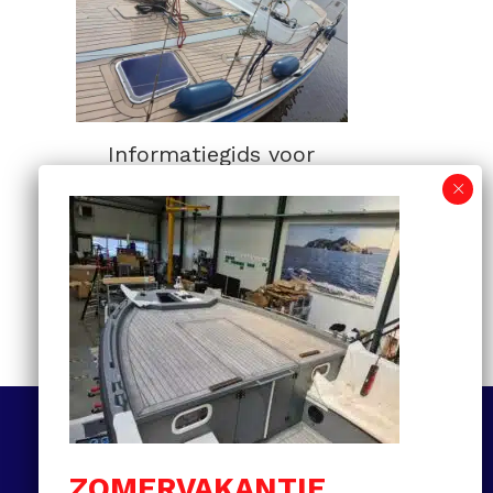
Informatiegids voor
kunststof teakdekken:
van selectie tot
onderhoud en prijzen
MEER LEZEN
Volg ons
ZOMERVAKANTIE