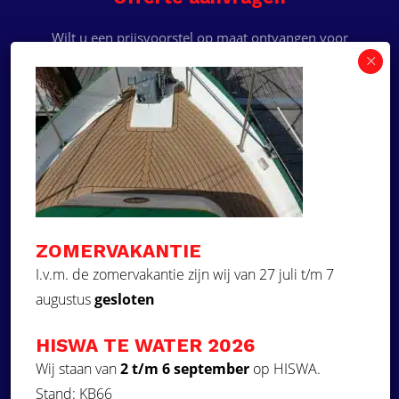
Wilt u een prijsvoorstel op maat ontvangen voor
een kunststof teakdek voor uw boot? Vraag een
vrijblijvende offerte aan!
×
Deze website maakt
gebruik van cookies.
Offerte aanvragen
Deze website gebruikt cookies om uw
gebruikerservaring te verbeteren. Door
Ga naar
onze website te gebruiken, stemt u in met
alle cookies in overeenstemming met ons
Dek Designer
Cookiebeleid.
Lees verder
ZOMERVAKANTIE
Over ons
STRIKT NOODZAKELIJK
I.v.m. de zomervakantie zijn wij van 27 juli t/m 7
Projecten
augustus
gesloten
PRESTATIE
Contact
Kunststof teakdek laten plaatsen
TARGETING
HISWA TE WATER 2026
Aquadeck EVA foam decks
FUNCTIONEEL
Wij staan van
2 t/m 6 september
op HISWA.
Stand: KB66
Volg ons
NIET-GECLASSIFICEERD